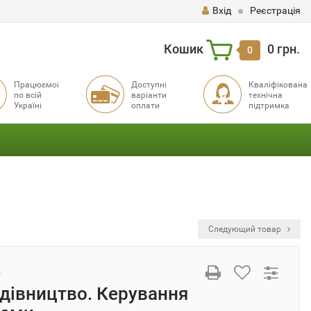
Вхід
Реєстрація
Кошик
0 грн.
0
Працюємоі
Доступні
Кваліфікована
по всій
варіанти
технічна
Україні
оплати
підтримка
Следующий товар
дівництво. Керування