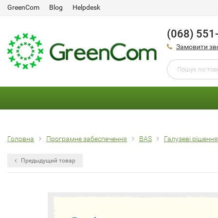
GreenCom
Blog
Helpdesk
(068) 551
Замовити зв
Головна
Програмне забеспечення
BAS
Галузеві рішення
Предыдущий товар