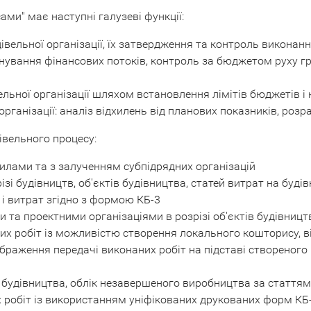
ми" має наступні галузеві функції:
ельної організації, їх затвердження та контроль виконан
нування фінансових потоків, контроль за бюджетом руху г
льної організації шляхом встановлення лімітів бюджетів і
організації: аналіз відхилень від планових показників, роз
івельного процесу:
силами та з залученням субпідрядних організацій
і будівництв, об'єктів будівництва, статей витрат на будів
 і витрат згідно з формою КБ-3
 та проектними організаціями в розрізі об'єктів будівницт
 робіт із можливістю створення локального кошторису, від
браження передачі виконаних робіт на підставі створеног
ів будівництва, облік незавершеного виробництва за стаття
их робіт із використанням уніфікованих друкованих форм КБ