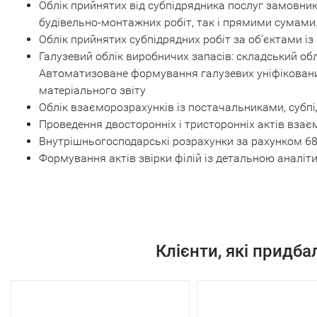
Облік прийнятих від субпідрядника послуг замовник
будівельно-монтажних робіт, так і прямими сумами
Облік прийнятих субпідрядних робіт за об'єктами із
Галузевий облік виробничих запасів: складський об
Автоматизоване формування галузевих уніфікованих 
матеріального звіту
Облік взаєморозрахунків із постачальниками, субп
Проведення двосторонніх і тристоронніх актів взає
Внутрішньогосподарські розрахунки за рахунком 6
Формування актів звірки філій із детальною аналіт
Клієнти, які придб