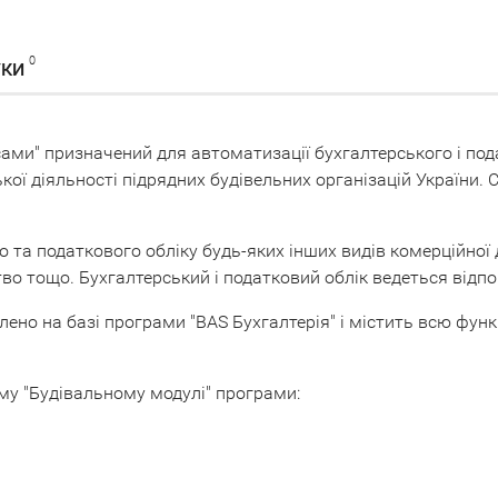
0
УКИ
ми" призначений для автоматизації бухгалтерського і пода
кої діяльності підрядних будівельних організацій України
а податкового обліку будь-яких інших видів комерційної дія
тво тощо. Бухгалтерський і податковий облік ведеться відп
ено на базі програми "BAS Бухгалтерія" і містить всю функ
му "Будівальному модулі" програми: