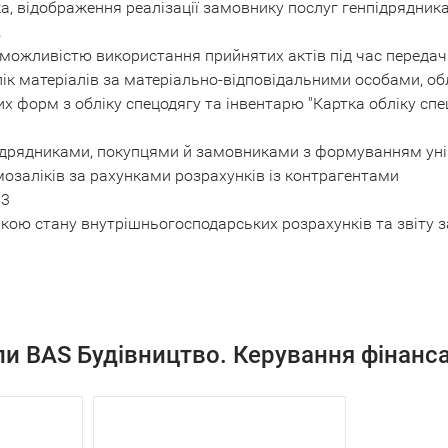
а, відображення реалізації замовнику послуг генпідрядника
.
 можливістю використання прийнятих актів під час передачі
лік матеріалів за матеріально-відповідальними особами, об
форм з обліку спецодягу та інвентарю "Картка обліку спецо
ідрядниками, покупцями й замовниками з формуванням уні
мозаліків за рахунками розрахунків із контрагентами
83
икою стану внутрішньогосподарських розрахунків та звіту 
али BAS Будівництво. Керування фінан