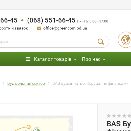
-66-45
(068) 551-66-45
Пн—Пт 9:00—17:00
оротній звязок
office@greencom.od.ua
Каталог товарів
Про нас
Будівельний сектор
BAS Будівництво. Керування фінансами
BAS Бу