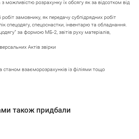
 з можливістю розрахунку їх обсягу як за відсотком від
 робіт замовнику, як передачу субпідрядних робіт
лік спецодягу, спецоснастки, інвентарю та обладнання.
дягу" за формою МБ-2, звітів руху матеріалів,
версальних Актів звірки
за станом взаєморозрахунків із філіями тощо
сами також придбали