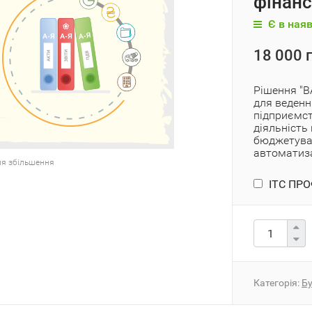
фінан
Є в наяв
18 000 г
Рішення "B
для веденн
підприємст
діяльність
бюджетува
автоматиза
ля збільшення
ІТС ПРОФ
Категорія:
Бу