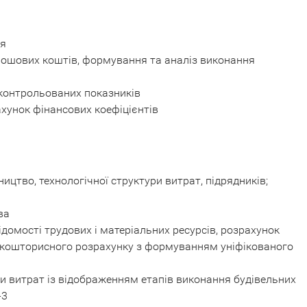
ня
рошових коштів, формування та аналіз виконання
 контрольованих показників
рахунок фінансових коефіцієнтів
ництво, технологічної структури витрат, підрядників;
ва
омості трудових і матеріальних ресурсів, розрахунок
о кошторисного розрахунку з формуванням уніфікованого
ми витрат із відображенням етапів виконання будівельних
-3