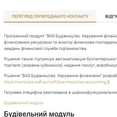
ПЕРЕГЛЯД ПОПЕРЕДНЬОГО КОНТАКТУ
ВІДГ
Програмний продукт "BAS Будівництво. Керування фінанса
фінансовими ресурсами та аналізу фінансово-господарсь
завдань фінансової служби підприємства.
Рішення також підтримує автоматизацію бухгалтерського т
торгівля (зокрема субкомісія), надання послуг, виробниц
Рішення "BAS Будівництво. Керування фінансами" розробл
https://www.bas-soft.eu/soft/bas-mass/bas-accounting/
).
Галузева специфіка реалізована в широкофункціонально
Будівельний модуль
Будівельний модуль