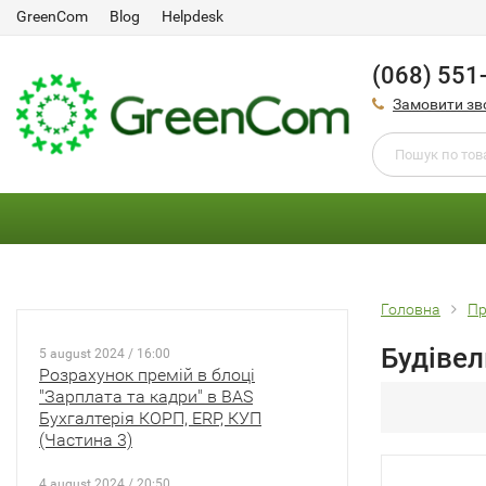
GreenCom
Blog
Helpdesk
(068) 551
Замовити зв
Головна
Пр
Будівел
5 august 2024 / 16:00
Розрахунок премій в блоці
"Зарплата та кадри" в BAS
Бухгалтерія КОРП, ERP, КУП
(Частина 3)
4 august 2024 / 20:50