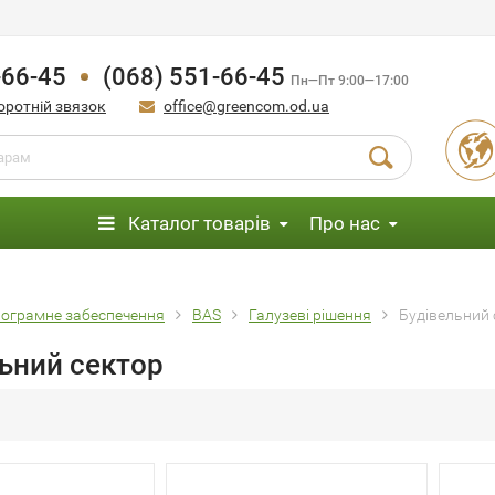
-66-45
(068) 551-66-45
Пн—Пт 9:00—17:00
оротній звязок
office@greencom.od.ua
Каталог товарів
Про нас
ограмне забеспечення
BAS
Галузеві рішення
Будівельний 
ьний сектор