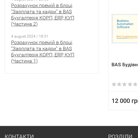
Розрахунок премій в блоці
"Зарплата та кадри" в BAS
Бухгалтерія КОРП, ERP, КУП
(Частина 2)
4 august 2024 / 18:31
Розрахунок премій в блоці
"Зарплата та кадри" в BAS
Бухгалтерія КОРП, ERP, КУП
(Частина 1)
BAS Будівн
12 000 гр
КОНТАКТИ
РОЗДІЛИ