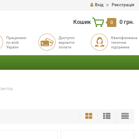
Вхід
Реєстрація
Кошик
0 грн.
0
Працюємоі
Доступні
Кваліфікована
по всій
варіанти
технічна
Україні
оплати
підтримка
сектор