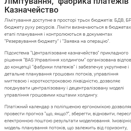
Лімітування, "фабрика платежів"
Казначейство
Лімітування доступне в просторі трьох бюджетів: БДВ, Б
бюджету руху ресурсів. Ліміти визначаються в бюджетах
етапі планування і контролюються в документах
"Резервування бюджету" і "Заявка на операцію".
Підсистема "Централізоване казначейство" прикладного
рішення "BAS Управління холдингом" організована відпо
до концепції "фабрики платежів" і забезпечує укрупнене і
детальне планування грошових потоків, управління
миттєвою і короткостроковою ліквідністю, дозволяє
поєднувати централізовану і децентралізовану моделі
управління грошовими коштами холдингу.
Платіжний календар з поліпшеною ергономікою дозволя
провести прогноз "що, якщо?", зберегти, відновити, перес
електронною поштою результати моделювання. Імовірні
модель планування потоків, що залежить від горизонту,