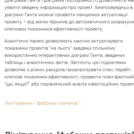
(діаграма Ганта і діаграма послідовності) дозволяють н
уявити зведену інформацію про проект. Безпосередньо в
діаграмі Ганта можна провести ланцюжок актуалізації
проекту – від зміни термінів до автоматичного розрахун
ключових показників ефективності проекту.
Аналітичні панелі дозволяють наочно актуалізувати
показники проектів "на льоту" завдяки спільному
використанню інтерактивних діаграм Ганта, зведених
таблиць і аналітичних звітів. Звітність цієї підсистеми
дозволяє з різних ракурсів проаналізувати стан, перебіг,
ключові показники ефективності, провести план-фактний
"що, якщо?" або порівняльний аналіз інвестиційних проект
Лімітування і "фабрика платежів"