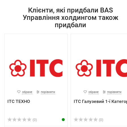
Клієнти, які придбали BAS
Управління холдингом також
придбали
обране
порівняти
обране
порівняти
ІТС ТЕХНО
ІТС Галузевий 1-ї Категор
(0)
(0)