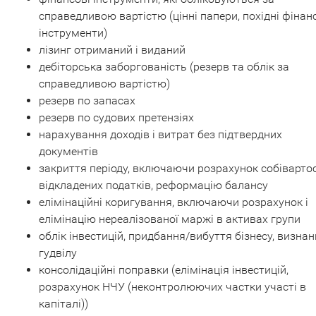
справедливою вартістю (цінні папери, похідні фінан
інструменти)
лізинг отриманий і виданий
дебіторська заборгованість (резерв та облік за
справедливою вартістю)
резерв по запасах
резерв по судових претензіях
нарахування доходів і витрат без підтвердних
документів
закриття періоду, включаючи розрахунок собівартос
відкладених податків, реформацію балансу
елімінаційні коригування, включаючи розрахунок і
елімінацію нереалізованої маржі в активах групи
облік інвестицій, придбання/вибуття бізнесу, визна
гудвілу
консолідаційні поправки (елімінація інвестицій,
розрахунок НЧУ (неконтролюючих частки участі в
капіталі))