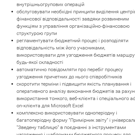
внутрішньогрупових операцій
обслуговувати необхідні принципи виділення центрі
фінансової відповідальності завдяки розвиненим
функціям з управління організаційно-фінансовою
структурою групи
регламентувати бюджетний процес і розподіляти
відповідальність між його учасниками,
використовувати для узгодження бюджетів маршру
будь-якої складності
автоматично повідомляти про перебіг процесу
узгодження причетних до нього співробітників
скоротити терміни і підвищити якість планування і
оперативного аналізу виконання бюджетів за рахун
використання тонкого, веб-клієнта і спеціального a
on-клієнта для Microsoft Excel
комплексно використовувати одноперіодну і
багатоперіодну форму "Примірник звіту" і універсал
"Зведену таблицю" в поєднанні з інструментами
узгодження і шаблонами бюджетного процесу для