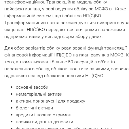
трансформаційної. Транзакційна модель обліку
найефективніша, у разі ведення обліку за МСФЗ в тій же
інформаційній системі, що і облік за НП(С)БО.
Трансформаційний підхід рекомендується використовува
якщо дані НП(С)БО передаються дочірніми і залежними
підприємствами у вигляді форм збору даних.
Для обох варіантів обліку реалізовані функції трансляції
фінансової інформації НП(С)БО на план рахунків МСФЗ. К
того, автоматизовані більше 50 операцій з об'єктів
паралельного обліку, облікові політики за якими, зазвича
відрізняються від облікової політики НП(С)БО:
основні засоби
нематеріальні активи
активи, призначені для продажу
біологічні активи
кредити і позики отримані
позики видані та депозити
фінансові інструменти, які обліковуються за