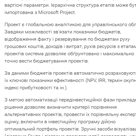
вартісні параметри. Ієрархічна структура етапів може бу
імпортована з Microsoft Project.
Проект є глобальною аналітикою для управлінського обл
Завдяки можливості зв'язати показники бюджетів,
відображення факту і резервування по бюджетам руху
грошових коштів, доходів і витрат, рухів ресурсів з етапа
проектів система дозволяє обґрунтовано і максимально
точно вести бюджетування проектів.
За даними бюджетів проектів автоматично розраховуют
їх ключові показники ефективності (NPV, IRR, термін окупн
індекс прибутковості та ін.).
З метою автоматизації передінвестиційної фази приклад
рішення дозволяє визначити критерії порівняння
альтернативних проектів, провести їх порівняльну експер
оцінку, включити в інвестиційну програму дійсно
оптимальний портфель проектів. Зручні засоби візуалізац