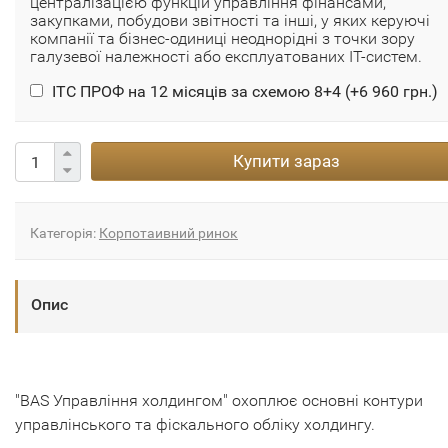
централізацією функцій управління фінансами,
закупками, побудови звітності та інші, у яких керуючі
компанії та бізнес-одиниці неоднорідні з точки зору
галузевої належності або експлуатованих ІТ-систем.
ІТС ПРОФ на 12 місяців за схемою 8+4 (+
6 960 грн.
)
Купити зараз
Категорія:
Корпотаивний ринок
Опис
"BAS Управління холдингом" охоплює основні контури
управлінського та фіскального обліку холдингу.