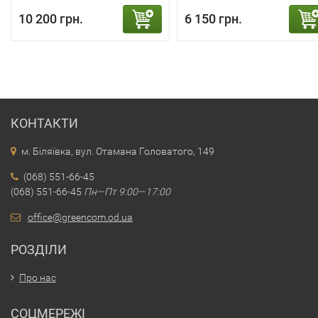
10 200 грн.
6 150 грн.
КОНТАКТИ
м. Біляївка, вул. Отамана Головатого, 149
(068) 551-66-45
(068) 551-66-45
Пн—Пт 9:00—17:00
office@greencom.od.ua
РОЗДІЛИ
Про нас
СОЦМЕРЕЖІ