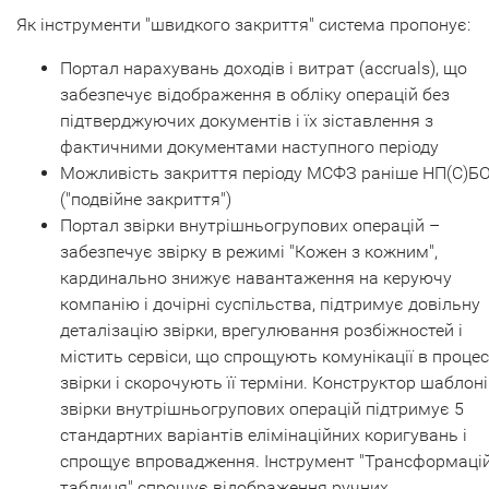
Як інструменти "швидкого закриття" система пропонує:
Портал нарахувань доходів і витрат (accruals), що
забезпечує відображення в обліку операцій без
підтверджуючих документів і їх зіставлення з
фактичними документами наступного періоду
Можливість закриття періоду МСФЗ раніше НП(С)Б
("подвійне закриття")
Портал звірки внутрішньогрупових операцій –
забезпечує звірку в режимі "Кожен з кожним",
кардинально знижує навантаження на керуючу
компанію і дочірні суспільства, підтримує довільну
деталізацію звірки, врегулювання розбіжностей і
містить сервіси, що спрощують комунікації в процес
звірки і скорочують її терміни. Конструктор шаблон
звірки внутрішньогрупових операцій підтримує 5
стандартних варіантів елімінаційних коригувань і
спрощує впровадження. Інструмент "Трансформаці
таблиця" спрощує відображення ручних